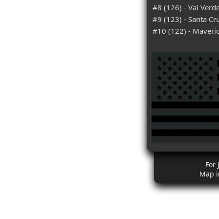
#8 (126) - Val Verd
#9 (123) - Santa Cr
#10 (122) - Maveric
For 
Map i