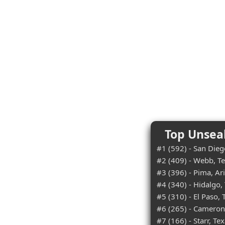
Top Unsea
#1 (592) - San Diego
#2 (409) - Webb, T
#3 (396) - Pima, Ar
#4 (340) - Hidalgo,
#5 (310) - El Paso, 
#6 (265) - Cameron
#7 (166) - Starr, Te