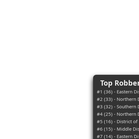
Top Robberi
#1 (36) - Eastern Di
#2 (33) - Northern Di
#3 (32) - Southern D
#4 (25) - Northern D
#5 (16) - District o
#6 (15) - Middle Dis
#7 (14) - Eastern Di