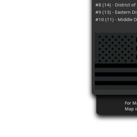
#8 (14) - District 
#9 (13) - Eastern Di
#10 (11) - Middle Di
For M
Map i